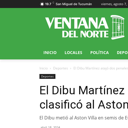
C
viernes, agosto 7,
19.7
San Miguel de Tucumán
INICIO
LOCALES
POLÍTICA
DEPO
Inicio
Deportes
El Dibu Martínez atajó dos penales 
Deportes
El Dibu Martínez
clasificó al Aston
El Dibu metió al Aston Villa en semis de
abril 18, 2024